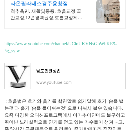
라온필라테스경주용황점
척추측만, 재활및통증, 호흡교정,골
반교정,12년경력원장,호흡교정체험
가능
https://www.youtube.com/channel/UCioUKVNsGbWhKE9-
5g_syiw
남도현발성법
www.youtube.com
: 호흡법은 호기와 흡기를 합친말로 쉽게말해 호기 '숨을 뱉
는것'과 흡기 '숨을 들이쉬는것' 으로 나눠서 볼수 있습니다.
요즘 다양한 오디션프로그램에서 아마추어인데도 불구하고
뛰어난 노래실력으로 인기를 얻고 있는 가수들이 생겨나고,
주 52시간 근무제등으로 워라밸이 증가함에따라 직장인들