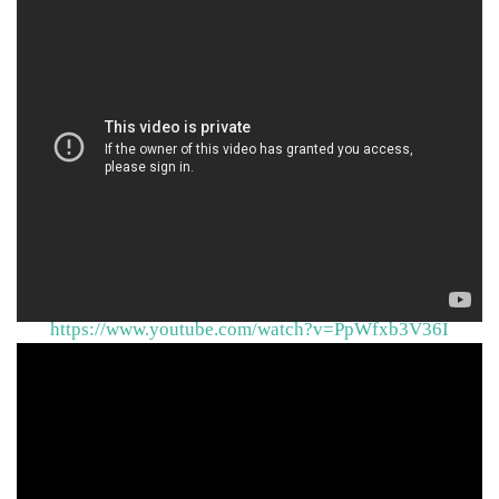
<카르멘 5중창>
https://www.youtube.com/watch?v=PpWfxb3V36I