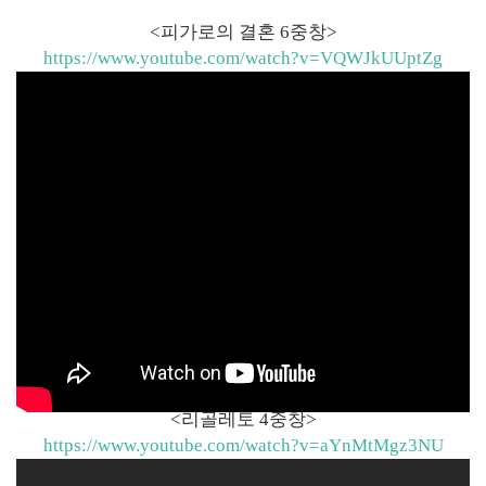
<피가로의 결혼 6중창>
https://www.youtube.com/watch?v=VQWJkUUptZg
<리골레토 4중창>
https://www.youtube.com/watch?v=aYnMtMgz3NU