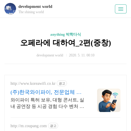
development world
The shining world
anything 박학다식
오페라에 대하여_2편(중창)
development world
2020. 5. 11. 00:10
http://www.koreawifi.co.kr
광고
(주)한국와이파이, 전문업체 설
계및구축
와이파이 특허 보유, 대형 콘서트, 실
내 공연장 등 시공 경험 다수 벤처 기
업 어디서나 끊김없이! 와이파이특
허 보유, 다양한 시공경험을 가진 전
문성있는 기업
http://m.coupang.com
광고