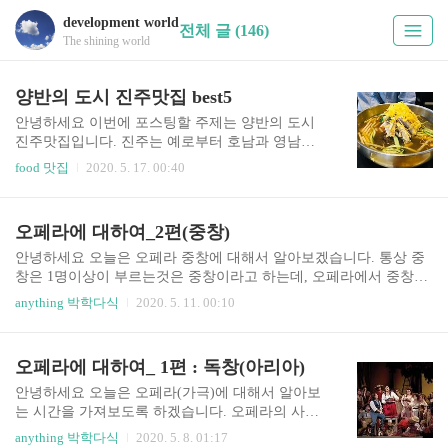
development world
전체 글 (146)
The shining world
양반의 도시 진주맛집 best5
안녕하세요 이번에 포스팅할 주제는 양반의 도시
진주맛집입니다. 진주는 예로부터 호남과 영남을
잇는 중요한 교통의 요충지로서 임진왜란 당시 김
food 맛집
2020. 5. 17. 00:40
시민 장군과 논개가 활약한 곳으로도 유명합니다.
진주를 가로지르는 남강은 물도 맑고 뛰어난 경치
를 자랑하는 곳인데요. 오늘은 경상도 서부의 중심
오페라에 대하여_2편(중창)
도시 진주의 맛집을 알아보도록 하겠습니다. 1. 하
연옥(진주냉면) 첫번째 진주맛집은 진주냉면으로
안녕하세요 오늘은 오페라 중창에 대해서 알아보겠습니다. 통상 중
유명한 하연옥입니다. 진주냉면은 평양냉면, 함흥
창은 1명이상이 부르는것은 중창이라고 하는데, 오페라에서 중창은
냉면과 같이 우리나라의 3대 냉면중 하나로 꼽히는
인물의 성격, 스토리진행에 있어서 중요한 역할을 차지하고 오페라
anything 박학다식
2020. 5. 11. 00:10
데요. 진주냉면은 해산물과 소고기육수의 절묘한
의 전체분량 가운데서도 차지하는 분량이 크다고 할 수 있습니다. 대
조화로 육수의 감칠맛이 좋기로 유명합니다. 원래
표적인 오페라 중창은 피가로의 결혼에 '편지 이중창', 마술피리
는 양반가에서 여름철먹던 보양식이었는데 해방이
의'파파게노와 파파게나의 이중창'이 있는데요 먼저 이 두곡을 감상
오페라에 대하여_ 1편 : 독창(아리아)
후 진주냉면의 상업화가 이루어졌다고 하네요. 육
해보시겠습니다. https://www.youtube.com/watch?v=lcCUm3ZhRzA htt
전을 올려주는것도 특징인데 이 육전맛이 기가막
ps://www.youtube.com/watch?v=monEqnT0Eg0 이렇듯 둘간의 호흡이
안녕하세요 오늘은 오페라(가극)에 대해서 알아보
힙니다. ..
중요하며, 스토리의 진행에 있어서 큰 역할을 한다는 것을 알수 있습
는 시간을 가져보도록 하겠습니다. 오페라의 사전
니다. 갈등, 사랑, 번뇌 등의 여러 감정이 나타나는 것을 볼 수 있..
적인 정의는 '음악을 중심으로 한 종합무대예술'입
anything 박학다식
2020. 5. 8. 01:17