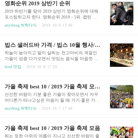
영화순위 2019 상반기 순위
있을것입니다. 실생활에서 적용해 볼..
역할을 합니다. 사실상 공연장의 주인이라고도 불
리는 무대예술전문인 자격증은 어떻게 취득할까
2019 하반기를 맞아 2019 상반기 영화순위에 대해
요?? 1. 무대예술전문인 자격증이란? 국가에서 인
포스팅하고자 한다. 영화순위 2019 - 5위. 캡틴 마
정하는 전문자격증으로 3가지 분야로 나누어지는
블(Captain Marvel, 2019) 감독 - 애너 보든, 라이언
anything 박학다식
2019. 10. 9. 15:40
데 '무대기계' '무대음향' '무대조명' 등으로 나누어
플렉 출연 - 브리 라슨, 사무엘 L. 잭슨, 벤 멘델슨,
져서 3가지 분야에 대하여 자격증을 취득 할 수 있
주드 로, 디몬 하운스, 리 페이스, 젬마 찬 관객 수 -
습니다. 현행법상 공공 공연장과 그밖에 대통령령
580만 명 영화순위 2019 5위 캡틴마블. 역시는 역시
빕스 샐러드바 가격 / 빕스 10월 행사/ 빕스 매장 추천
이 정하는 공연장 중 객석 500석 이상의 공연장에
라는 말에 어울리는 마블 영화는 개봉할 때마다 극
서는 무..
장가에 인파가 몰려온다. 말도 많고 탈도 많았던 캡
하늘이 높아지고 말이 살찌는 천고마비의 계절인
틴마블. 유일하게 개봉 전부터 비난이 많았던 캡틴
가을이 성큼 다가오면서 맛있는 음식을 마음껏 먹
마블도 580만 명이라는 기록을 남겼다. 그동안 마
을 수 있는 뷔페 음식점들이 인기가 많아지고 있다.
food 맛집
2019. 10. 8. 17:29
블 히어로 영화의 특징을 보면 속편이 나올수록 더
그 중 빕스는 10월 가을을 맞아 연어전을 포함한 무
재밌고 스케일이 커지는 만큼, 캡틴 마블 2편을 기
화과와 연어 요리를 중심으로 새로운 메뉴를 선보
대하는 관객도 많다. 영화순위 2019 - 4위. 알라딘..
였다. 어떠한 지점의 빕스를 가도 보통 메뉴는 비슷
가을 축제 best 10 / 2019 가을 축제 모음 2
하지만 일부 메뉴도 다르고 특별한 매장의 모습을
갖추고 있는 빕스 합정점에 대해 리뷰하는 글을 쓰
선선한 바람이 기분 좋은 가을이 찾아오면서 자꾸
고자 한다. 가격은 평일 런치 23,900원, 평일 디너 2
어디론가 떠나고싶은 마음이 들 때 가기 좋은 가을
9,700원. 주말 및 공휴일 가격은 30,700원.초등학생
축제에 대해 글을 쓰고자한다. 가을 축제 best10 - 1.
anything 박학다식
2019. 10. 7. 17:49
은 14,800, 미취학 아동은 7,500원으로 형성되어 있
안성 코스 목동 축제 가을 축제 best10 첫 번째 안성
다. 빕스 합정점의 매장 입구에는 골든 프리미어 스
코스 목동 축제. 2019년 9월 21일 토요일부터 2019
테이크를 특가로 먹을 수 있는 특가전을 진행한다
년 10월 27일 일요일까지 진행되는 안성 코스 목동
가을 축제 best 10 / 2019 가을 축제 모음
는 문구가 있다. 토마호크 스테이크가 13,800..
축제는 가을 축제 중 빠질 수 없는 축제로 손꼽힌
다. 축제 기간에는 스탬프 투어를 통한 푸짐한 선물
찌는 듯한 더위의 여름이 지나고 선선한 바람이 좋