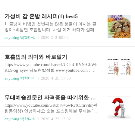
니다. 사실 오페라의 기원을 살펴보자면, 중세 교회
에서 진행하였던 전례극이 그 시초가 되는데요. 당
시 문맹율이 높던 중세사회에서 이 성례극은 당일
가성비 갑 혼밥 레시피(1) best5
미사말씀에 도움을 주고자 하는 시도에서 비롯되
었습니다. 하지만, 이 성례극이 선풍적인 인기를 얻
1. 골뱅이 비빔면 첫번째는 많은 분들이 아시는 골
게되고, 음악의 세속화와 함께 르네상스 시기 드디
뱅이+비빔면 조합입니다. 사실 이거 하다가 실패하
어 다프네라는 그리스 신화의 내용을 바탕으로 오
시는 분들이 많은데 골뱅이가 통조림안에 약간 절
anything 박학다식
2020. 5. 2. 00:02
페라가 시작됩니다. 이 오페라의 구성에서 첫번째
여진??상태로 있기때문에 통조림에서 골뱅이를 꺼
로 독창인 아리아에 대해서 알아보겠습니다. 1. 아
내신 다음 물로 씻으셔서 비빔면과 함께 드시는것
리아란? 통상 오페라 극중 독창을 말하며, 등장인
이 좋습니다. - 준비물- 비빔면 2봉지, 골뱅이 1캔
호흡법의 의미와 바로알기
물의 성격과 당시의 심경을 표현하는 부분이다. 아
혹은 1/2캔, 참기름 2큰술, 김가루 한 꼬집, +돈나물
리아를 이해하기 위해서는 극중 인물에대한 ..
같이 드시면 맛있습니다. 1) 끓는물에 비빔면 면을
https://www.youtube.com/channel/UCioUKVNsGbWh
넣고 면을 다 익혀서 찬물로 씻는다 이때, 하얀색
KE9-5g_syiw 남도현발성법 www.youtube.com : 호
물이 나오지 않을때까지 씻어준다. 2) 찬물에 씻은
흡법은 호기와 흡기를 합친말로 쉽게말해 호기 '숨
anything 박학다식
2020. 4. 26. 17:30
면에 비빔소스와 참기름 2큰술 넣고 비벼준다. 3)
을 뱉는것'과 흡기 '숨을 들이쉬는것' 으로 나눠서
골뱅이 물에 한번 씻은뒤 비빔면과 함께 먹는다. 2.
볼수 있습니다. 요즘 다양한 오디션프로그램에서
마늘카레볶음밥과 스팸구이 두번째 가성비 갑 혼
아마추어인데도 불구하고 뛰어난 노래실력으로 인
무대예술전문인 자격증을 따기위한 방법
밥레시피는 마늘카레 볶음밥과 스팸구이인데요.
기를 얻고 있는 가수들이 생겨나고, 주 52시간 근무
식용유에 잘..
제등으로 워라밸이 증가함에따라 직장인들을 대상
https://www.youtube.com/watch?v=6wRvXCfnVds(관
으로 취미로 음악을 하는 수요가 갈수록 증가하고
련동영상) 안녕하세요 오늘 포스팅해볼 주제는 '무
있습니다. 그렇게 노래레슨에서 가장 많이 듣는말
대예술전문인'이라는 국가공인 자격증에 대해서
anything 박학다식
2020. 4. 22. 12:02
은 호흡에 관한 이야기일 것이다. 결국 복식호흡으
포스팅을 해보고자 합니다. '무대예술전문인'이란,
로 조금씩 호흡을 쓰도록 하는것인데, 이 부분이 실
쉽게 말해서 공연장 관리 및 무대기계, 음향, 조명
생활에 적용된다면 다양한 긍정적인 효과를 볼 수
등에 전문적인 지식을 보유하여 공연을 지원하는